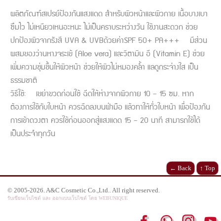
ผลิตภัณฑ์สเปรย์ป้องกันแสงแดด สำหรับผิวหน้าและผิวกาย เนื้อบางเบา
ซึมไว ไม่เหนียวเหนอะหนะ ไม่เป็นคราบระหว่างวัน ใช้งานสะดวก ช่วย
ปกป้องผิวจากรังสี UVA & UVBด้วยค่าSPF 50+ PA+++ มีส่วน
ผสมของว่านหางจระเข้ (Aloe vera) และวิตามิน อี (Vitamin E) ช่วย
เพิ่มความชุ่มชื้นให้ผิวหน้า ช่วยให้ผิวไม่หมองคล้ำ แลดูกระจ่างใส เป็น
ธรรมชาติ
วิธีใช้: เขย่าขวดก่อนใช้ ฉีดให้ห่างจากผิวกาย 10 – 15 ซม. หาก
ต้องการใช้กับใบหน้า ควรฉีดลงบนฝ่ามือ แล้วทาให้ทั่วใบหน้า เพื่อป้องกัน
การเข้าดวงตา ควรใช้ก่อนออกสู่แสงแดด 15 – 20 นาที สามารถใช้ได้
เป็นประจำทุกวัน
← Back
↑ Top
© 2005-2026. A&C Cosmetic Co.,Ltd.. All right reserved.
รับเขียนเว็บไซต์ และ ออกแบบเว็บไซต์ โดย WEBUNIQUE