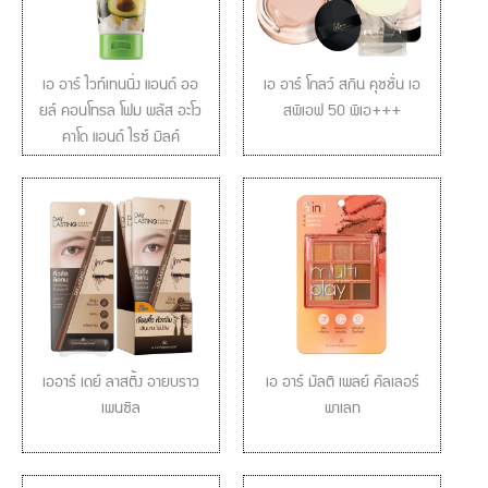
เอ อาร์ ไวท์เทนนิ่ง แอนด์ ออ
เอ อาร์ โกลว์ สกิน คุชชั่น เอ
ยล์ คอนโทรล โฟม พลัส อะโว
สพีเอฟ 50 พีเอ+++
คาโด แอนด์ ไรซ์ มิลค์
เออาร์ เดย์ ลาสติ้ง อายบราว
เอ อาร์ มัลติ เพลย์ คัลเลอร์
เพนซิล
พาเลท