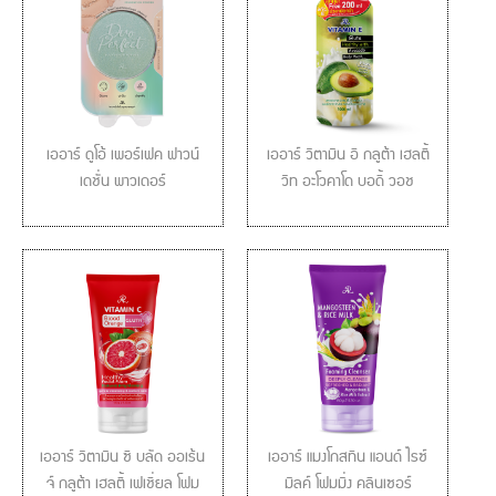
เออาร์ ดูโอ้ เพอร์เฟค ฟาวน์
เออาร์ วิตามิน อี กลูต้า เฮลตี้
เดชั่น พาวเดอร์
วิท อะโวคาโด บอดี้ วอช
เออาร์ วิตามิน ซี บลัด ออเร้น
เออาร์ แมงโกสทีน แอนด์ ไรซ์
จ์ กลูต้า เฮลตี้ เฟเชี่ยล โฟม
มิลค์ โฟมมิ่ง คลีนเซอร์