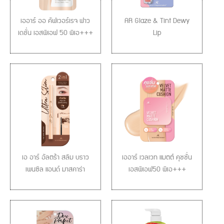
เออาร์ ออ คัฟเวอร์เรจ ฟาว
AR Glaze & Tint Dewy
เดชั่น เอสพีเอฟ 50 พีเอ+++
Lip
เอ อาร์ อัลตร้า สลิม บราว
เออาร์ เวลเวท แมตต์ คุชชั่น
เพนซิล แอนด์ มาสคาร่า
เอสพีเอฟ50 พีเอ+++