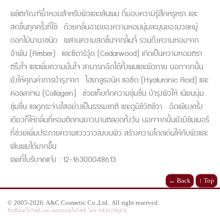
ผลิตภัณฑ์น้ำหอมสำหรับผิวและเส้นผม ที่มอบความรู้สึกหรูหรา และ
สดชื่นทุกครั้งที่ใช้ ด้วยกลิ่นอายของความหอมนุ่มละมุนของมวลหมู่
ดอกไม้นานาชนิด ผสานความสดชื่นจากลิ้นจี่ รวมถึงความหอมจาก
อำพัน (Amber) และซีดาร์วู้ด (Cedarwood) เกิดเป็นความหอมตรา
ตรึงใจ และเพิ่มความมั่นใจ สามารถฉีดได้ทั้งผมและผิวกาย นอกจากนั้น
ยังให้คุณค่าการบำรุงจาก ไฮยาลูรอนิค แอซิด (Hyaluronic Acid) และ
คอลลาเจน (Collagen) ช่วยเก็บกักความชุ่มชื่น บำรุงผิวให้ เนียนนุ่ม
ชุ่มชื่น แลดูกระจ่างใสอย่างเป็นธรรมชาติ และดูมีชีวิตชีวา ฉีดเพียงครั้ง
เดียวก็ให้กลิ่นที่หอมติดทนยาวนานตลอดทั้งวัน นอกจากนั้นยังมีชิมเมอร์
ที่ช่วยเพิ่มประกายความแวววาวลงบนผิว สร้างความโดดเด่นให้กับผิวและ
เส้นผมได้มากขึ้น
เลขที่ใบรับจดแจ้ง : 12-16300048613
← Back
↑ Top
© 2005-2026. A&C Cosmetic Co.,Ltd.. All right reserved.
รับเขียนเว็บไซต์ และ ออกแบบเว็บไซต์ โดย WEBUNIQUE